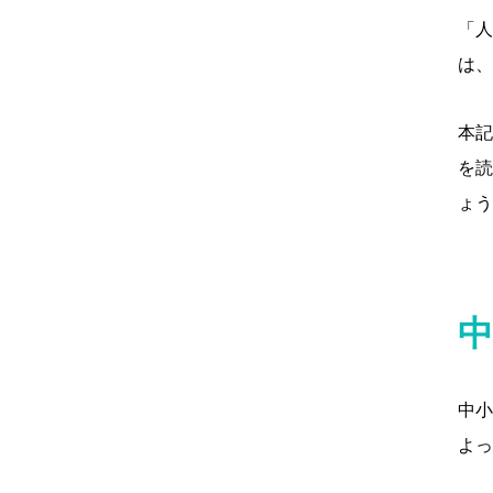
「人
は、
本記
を読
ょう
中
中小
よっ