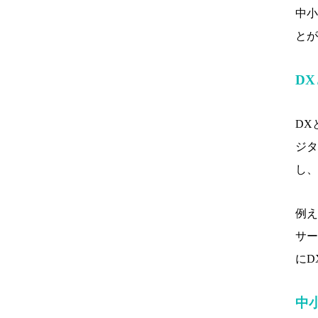
中小
とが
D
DX
ジタ
し、
例え
サー
にD
中