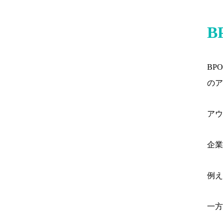
B
BP
のア
アウ
企業
例え
一方