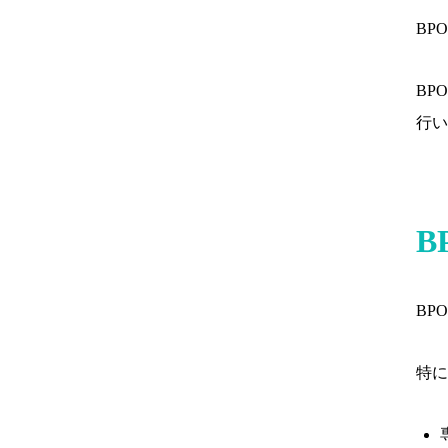
BP
BP
行い
B
BP
特に